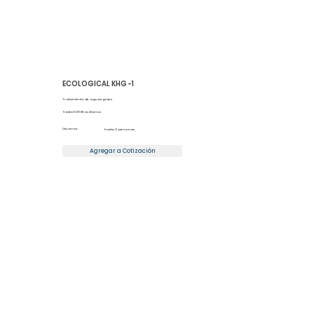
ECOLOGICAL KHG -1
Tratamiento de aguas grises
hasta 500 litros diarios
Usuarios:
hasta 6 personas
Agregar a Cotización