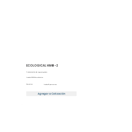
ECOLOGICAL HM® -2
Tratamiento de aguas grises
hasta 1.000 litros diarios
Usuarios:
hasta 15 personas
Agregar a Cotización