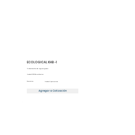
ECOLOGICAL KHB -1
Tratamiento de aguas grises
hasta 500 litros diarios
Usuarios:
hasta 6 personas
Agregar a Cotización