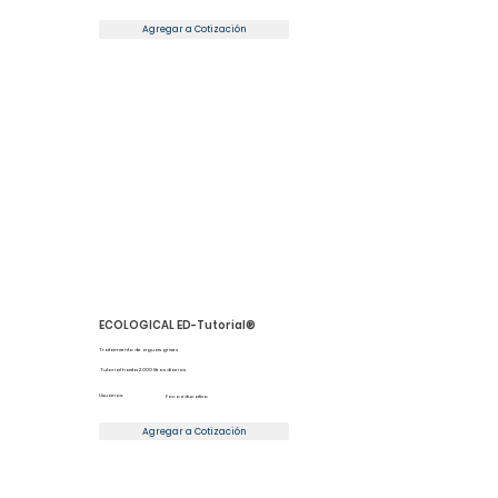
Agregar a Cotización
ECOLOGICAL ED-Tutorial®
Tratamiento de aguas grises
Tutorial hasta 2.000 litros diarios
Usuarios:
Foco educativo
Agregar a Cotización