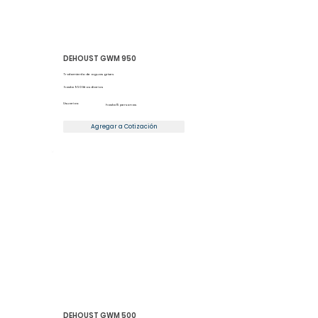
DEHOUST GWM 950
Tratamiento de aguas grises
hasta 950 litros diarios
Usuarios:
hasta 15 personas
Agregar a Cotización
DEHOUST GWM 500