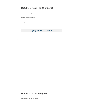
ECOLOGICAL HIS®-20.000
Tratamiento de aguas grises
hasta 10.000 litros diarios
Usuarios:
hasta 160 personas
Agregar a Cotización
ECOLOGICAL HM® -4
Tratamiento de aguas grises
hasta 2.000 litros diarios