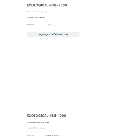
ECOLOGICAL HIS®- 2000
Tratamiento de aguas grises
hasta 2.000 litros diarios
Usuarios:
hasta 35 personas
Agregar a Cotización
ECOLOGICAL HIS®- 1000
Tratamiento de aguas grises
hasta 1.000 litros diarios
Usuarios:
hasta 15 personas