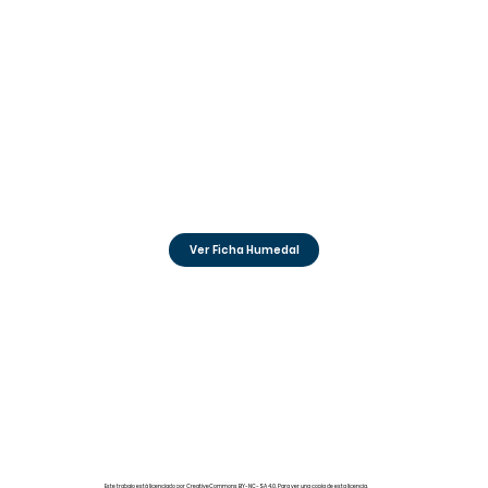
Ver Ficha Humedal
Este trabajo está licenciado por CreativeCommons BY-NC-SA 4.0. Para ver una copia de esta licencia,