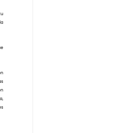
u 
o en grupos de pequeñas comunidades. Esto trae numerosos beneficios, siendo el más evidente la 
e 
n 
s 
n 
, 
s 