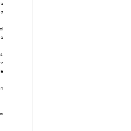
a 
o 
l 
a 
. 
r 
e 
n 
s 