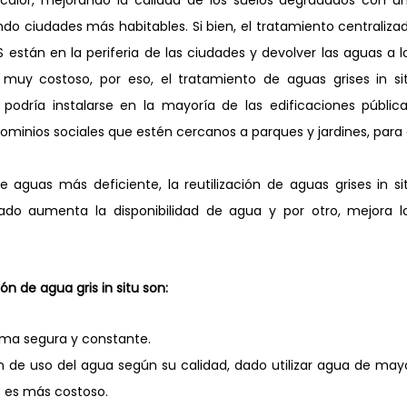
calor, mejorando la calidad de los suelos degradados con un
ndo ciudades más habitables. Si bien, el tratamiento centralizad
 están en la periferia de las ciudades y devolver las aguas a lo
muy costoso, por eso, el tratamiento de aguas grises in sit
podría instalarse en la mayoría de las edificaciones públicas
inios sociales que estén cercanos a parques y jardines, para e
de aguas más deficiente, la reutilización de aguas grises in sit
ado aumenta la disponibilidad de agua y por otro, mejora lo
ón de agua gris in situ son:
orma segura y constante.
 de uso del agua según su calidad, dado utilizar agua de mayo
s es más costoso.