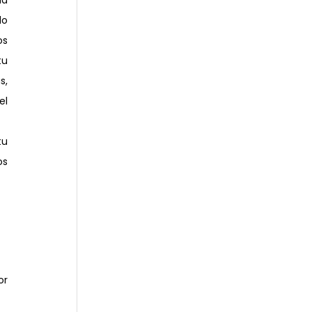
a 
o 
s 
u 
, 
l 
u 
s 
r 