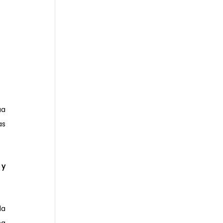
a 
s 
y 
a 