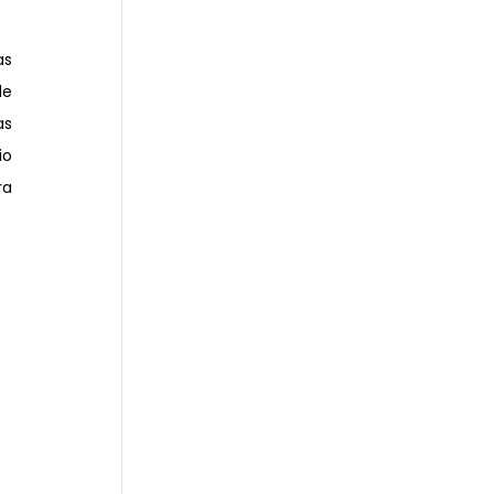
s 
e 
s 
o 
a 